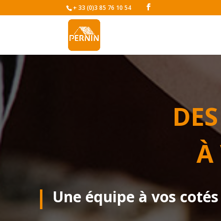
+ 33 (0)3 85 76 10 54
DES
À
Une équipe à vos cotés