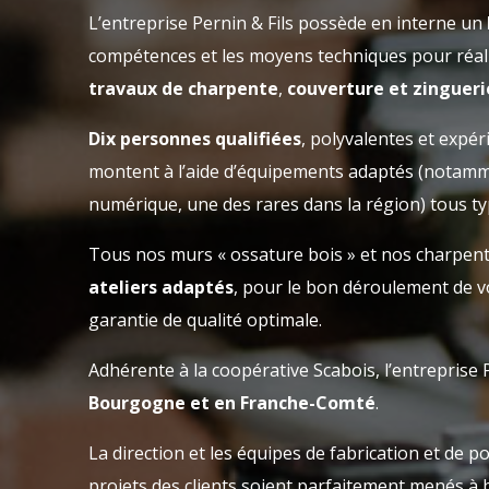
L’entreprise Pernin & Fils possède en interne un
compétences et les moyens techniques pour réal
travaux de charpente
,
couverture et zingueri
Dix personnes qualifiées
, polyvalentes et expér
montent à l’aide d’équipements adaptés (notam
numérique, une des rares dans la région) tous ty
Tous nos murs « ossature bois » et nos charpent
ateliers adaptés
, pour le bon déroulement de vo
garantie de qualité optimale.
Adhérente à la coopérative Scabois, l’entreprise
Bourgogne et en Franche-Comté
.
La direction et les équipes de fabrication et de p
projets des clients soient parfaitement menés à b